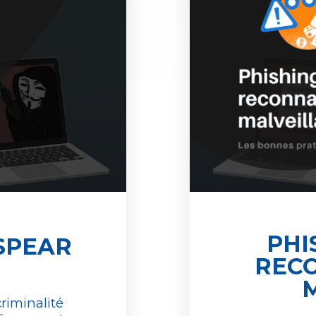
PHI
 SPEAR
RECO
riminalité