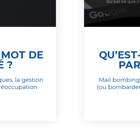
 MOT DE
QU’EST
É ?
PAR
ues, la gestion
Mail bombing 
réoccupation
(ou bombardem