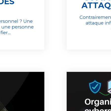
DES
ATTAQ
Contrairement
ersonnel ? Une
attaque inf
e une personne
ier...