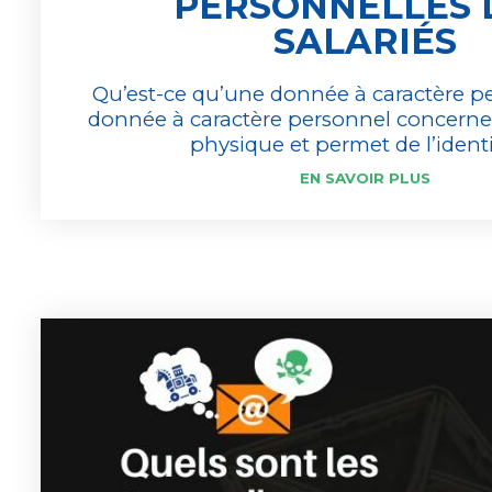
PERSONNELLES 
SALARIÉS
Qu’est-ce qu’une donnée à caractère p
donnée à caractère personnel concern
physique et permet de l’identif
EN SAVOIR PLUS