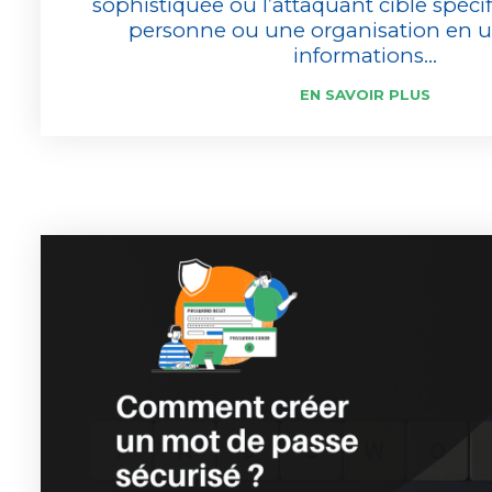
sophistiquée où l’attaquant cible spéc
personne ou une organisation en ut
informations...
EN SAVOIR PLUS