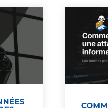
NNÉES
COMM