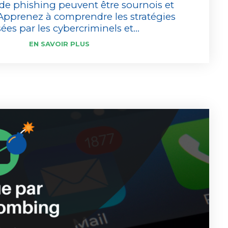
 de phishing peuvent être sournois et
Apprenez à comprendre les stratégies
sées par les cybercriminels et...
EN SAVOIR PLUS