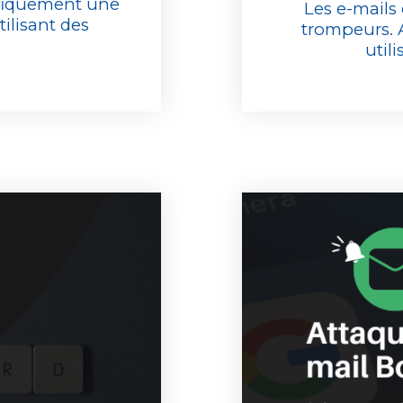
ifiquement une
Les e-mails
ilisant des
trompeurs. 
utili