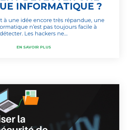
UE INFORMATIQUE ?
 à une idée encore très répandue, une
ormatique n’est pas toujours facile à
détecter. Les hackers ne...
EN SAVOIR PLUS