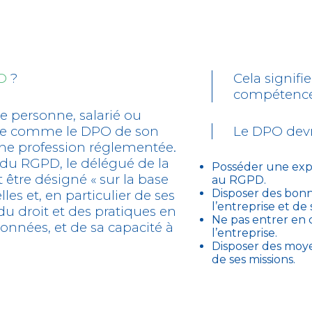
O
?
Cela signifie
compétences
e personne, salarié ou
née comme le DPO de son
Le DPO devra
 une profession réglementée.
.5 du RGPD, le délégué de la
Posséder une exper
 être désigné « sur la base
au RGPD.
Disposer des bonn
les et, en particulier de ses
l’entreprise et de
du droit et des pratiques en
Ne pas entrer en c
onnées, et de sa capacité à
l’entreprise.
Disposer des moyen
de ses missions.