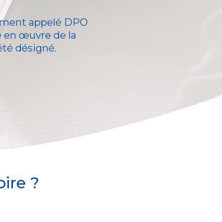
nément appelé DPO
e en œuvre de la
été désigné.
ire ?