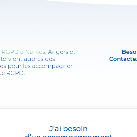
e RGPD à Nantes
, Angers et
Beso
ntervient auprès des
Contactez
ses pour les accompagner
ité RGPD.
J’ai besoin