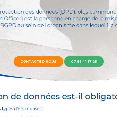
 protection des données (DPD), plus commu
n Officer) est la personne en charge de la mis
RGPD au sein de l’organisme dans lequel il a 
CONTACTEZ-NOUS
07 81 41 17 25
on de données est-il obligato
 types d’entreprises :