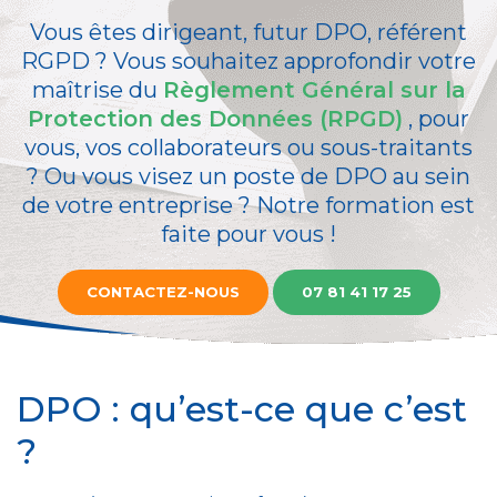
Vous êtes dirigeant, futur DPO, référent
RGPD ? Vous souhaitez approfondir votre
maîtrise du
Règlement Général sur la
Protection des Données (RPGD)
, pour
vous, vos collaborateurs ou sous-traitants
? Ou vous visez un poste de DPO au sein
de votre entreprise ? Notre formation est
faite pour vous !
CONTACTEZ-NOUS
07 81 41 17 25
DPO : qu’est-ce que c’est
?