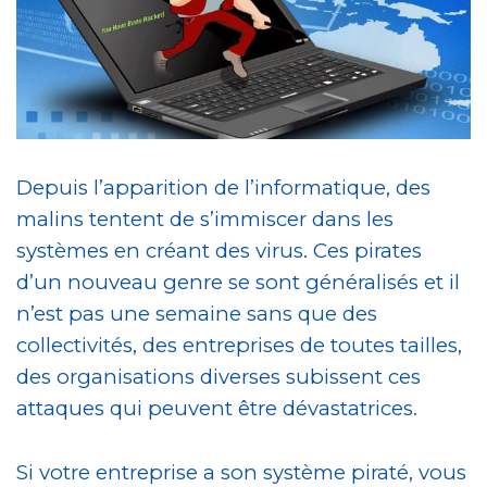
Depuis l’apparition de l’informatique, des
malins tentent de s’immiscer dans les
systèmes en créant des virus. Ces pirates
d’un nouveau genre se sont généralisés et il
n’est pas une semaine sans que des
collectivités, des entreprises de toutes tailles,
des organisations diverses subissent ces
attaques qui peuvent être dévastatrices.
Si votre entreprise a son système piraté, vous